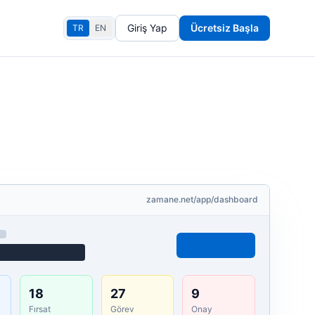
Giriş Yap
Ücretsiz Başla
TR
EN
zamane.net/app/dashboard
18
27
9
Fırsat
Görev
Onay