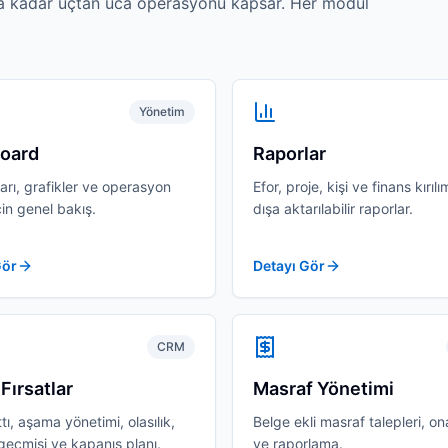
a kadar uçtan uca operasyonu kapsar. Her modül
Yönetim
oard
Raporlar
ları, grafikler ve operasyon
Efor, proje, kişi ve finans kırılım
çin genel bakış.
dışa aktarılabilir raporlar.
Gör
Detayı Gör
CRM
Fırsatlar
Masraf Yönetimi
tı, aşama yönetimi, olasılık,
Belge ekli masraf talepleri, on
 geçmişi ve kapanış planı.
ve raporlama.