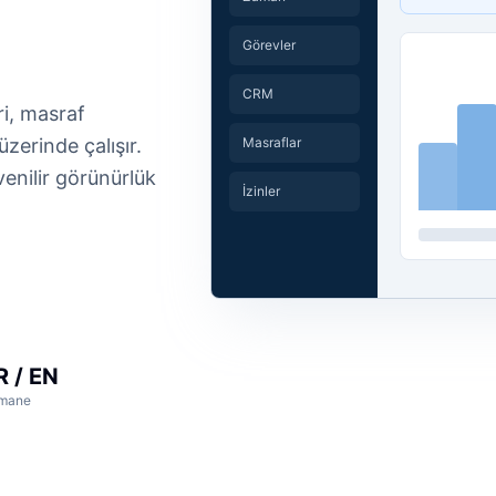
Görevler
CRM
ri, masraf
Masraflar
üzerinde çalışır.
venilir görünürlük
İzinler
R / EN
mane