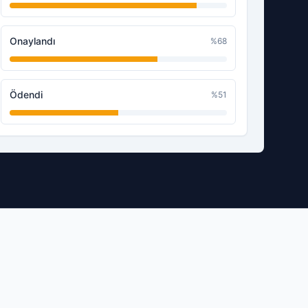
Onaylandı
%
68
Ödendi
%
51