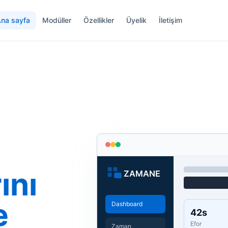
na sayfa
Modüller
Özellikler
Üyelik
İletişim
ını
e
Dashboard
42s
Efor
Zaman