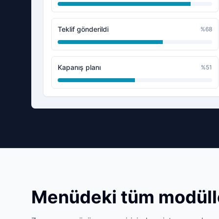
Teklif gönderildi
%
68
Kapanış planı
%
51
Menüdeki tüm modüll