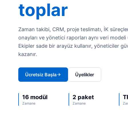
toplar
Zaman takibi, CRM, proje teslimatı, İK süreçle
onayları ve yönetici raporları aynı veri modeli 
Ekipler sade bir arayüz kullanır, yöneticiler gü
kazanır.
Ücretsiz Başla
Üyelikler
16 modül
2 paket
T
Zamane
Zamane
Za