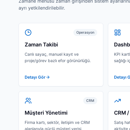
Zamane menüsü zaman girişinden sistem ayarların
ayrı yetkilendirilebilir.
Operasyon
Zaman Takibi
Dashb
Canlı sayaç, manuel kayıt ve
KPI kart
proje/görev bazlı efor görünürlüğü.
sağlığı i
Detayı Gör
Detayı 
CRM
Müşteri Yönetimi
CRM / 
Firma kartı, sektör, iletişim ve CRM
Satış hat
alanlarıyla güçlü müşteri verisi.
aktivite