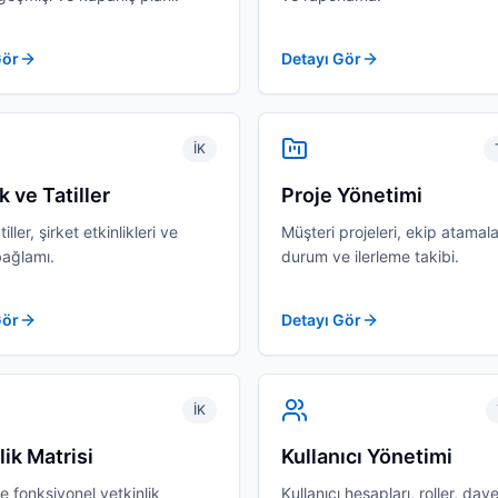
Gör
Detayı Gör
İK
k ve Tatiller
Proje Yönetimi
iller, şirket etkinlikleri ve
Müşteri projeleri, ekip atamala
bağlamı.
durum ve ilerleme takibi.
Gör
Detayı Gör
İK
lik Matrisi
Kullanıcı Yönetimi
e fonksiyonel yetkinlik
Kullanıcı hesapları, roller, dav